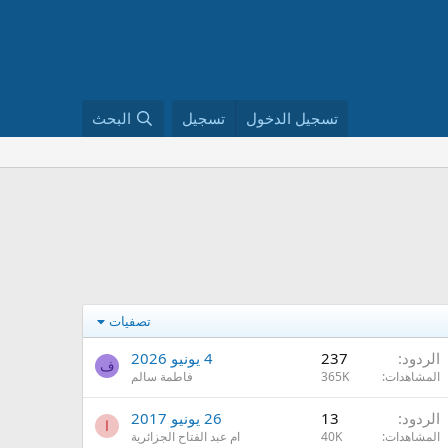
تسجيل الدخول
تسجيل
البحث
تصفيات
الردود
237
4 يونيو 2026
ف
المشاهدات
365K
فاطمة سالم
الردود
13
26 يونيو 2017
ا
المشاهدات
40K
ام عبد الفتاح الجزائرية