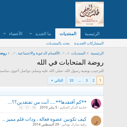
الرئيسية
المنتديات
ما الجديد
الأعضاء
المشاركات الجديدة
بحث بالمنتديات
الرئيسية
المنتديات
. ~ . الأقسام الدعوية والاجتماعية . ~ .
روضة 
روضة المتحابات في الله
للترحيب بوصية رسول الله -صلى الله عليه وسلم-,تواصل أخوي، مناسبا
1
2
3
...
33
التالي
**كم أفتقدها**.... أنت من تفتقدين؟؟...
خادمة الذكر الحكيم
5 يناير 2010
12
11
10
كيف تكونين عضوة فعالة ، وذات قلم مميز ..
ر
رقية مبارك بوداني
29 أغسطس 2014