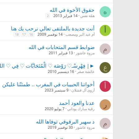
حقوق الأخوة في الله
ه
همّة نفس
14 فبراير 2013
2
أنت جديدة بالملتقى تعالي نرحب بك هنا
أ
أم عبد البر ومصعب
14 نوفمبر 2009
18
17
16
ضوابط قسم المتحابات في الله
م
مروة عاشور
13 فبراير 2011
►| فِهْرِسْـ♡ رَوْضَة ♡ الْمُتَحَابَّات ♡ فِي ♡ ال
ع
عائشة صقر
16 ديسمبر 2010
أخواتنا الحبيبات في المغرب .. طمئنّنا عليكن
أ
أروى آل قشلان
9 سبتمبر 2023
عدنا والعود أحمد
ر
رقية مبارك بوداني
7 يوليو 2020
د سهير البرقوقي توفاها الله
م
مروة عاشور
30 نوفمبر 2019