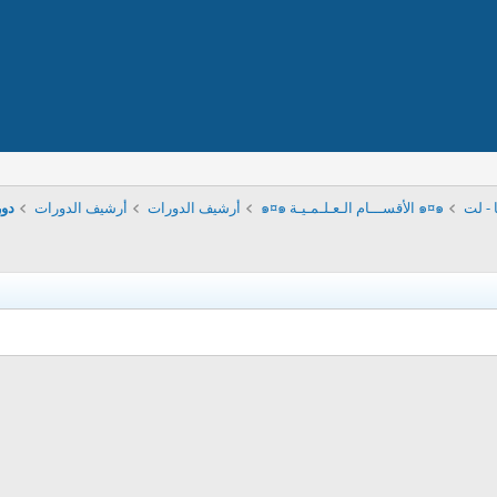
 - لت
๑¤๑ الأقســـام الـعـلـمـيـة ๑¤๑
أرشيف الدورات
أرشيف الدورات
دور