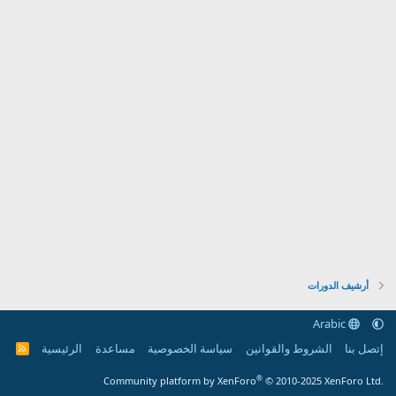
أرشيف الدورات
Arabic
إتصل بنا
الشروط والقوانين
سياسة الخصوصية
مساعدة
الرئيسية
R
S
S
®
Community platform by XenForo
© 2010-2025 XenForo Ltd.