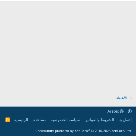
الأعضاء
Arabic
إتصل بنا
الشروط والقوانين
سياسة الخصوصية
مساعدة
الرئيسية
R
S
S
®
Community platform by XenForo
© 2010-2025 XenForo Ltd.