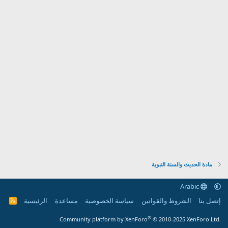
مادة الحديث والسنة النبوية
Arabic
إتصل بنا
الشروط والقوانين
سياسة الخصوصية
مساعدة
الرئيسية
R
S
S
®
Community platform by XenForo
© 2010-2025 XenForo Ltd.