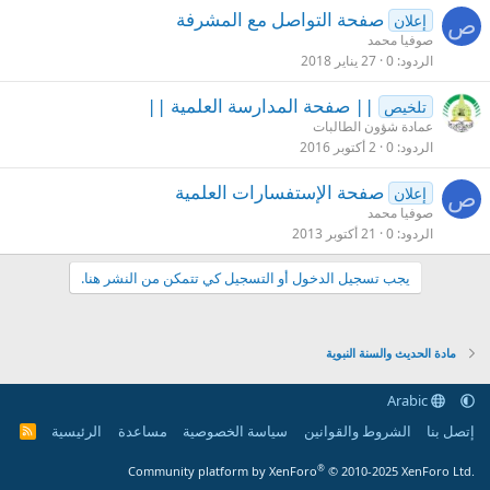
صفحة التواصل مع المشرفة
إعلان
ص
صوفيا محمد
الردود
0
27 يناير 2018
|| صفحة المدارسة العلمية ||
تلخيص
عمادة شؤون الطالبات
الردود
0
2 أكتوبر 2016
صفحة الإستفسارات العلمية
إعلان
ص
صوفيا محمد
الردود
0
21 أكتوبر 2013
يجب تسجيل الدخول أو التسجيل كي تتمكن من النشر هنا.
مادة الحديث والسنة النبوية
Arabic
إتصل بنا
الشروط والقوانين
سياسة الخصوصية
مساعدة
الرئيسية
R
S
S
®
Community platform by XenForo
© 2010-2025 XenForo Ltd.