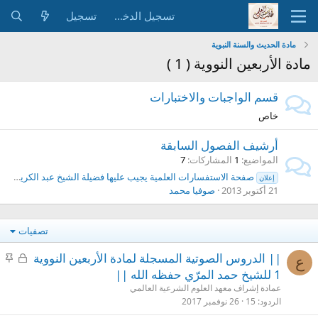
تسجيل الدخول
تسجيل
مادة الحديث والسنة النبوية
مادة الأربعين النووية ( 1 )
قسم الواجبات والاختبارات
خاص
أرشيف الفصول السابقة
المواضيع
1
المشاركات
7
صفحة الاستفسارات العلمية يجيب عليها فضيلة الشيخ عبد الكريم باصويطين// القديمة
إعلان
21 أكتوبر 2013
صوفيا محمد
تصفيات
م
م
|| الدروس الصوتية المسجلة لمادة الأربعين النووية
ع
غ
ث
1 للشيخ حمد المرّي حفظه الله ||
ل
ب
عمادة إشراف معهد العلوم الشرعية العالمي
ق
ت
الردود
15
26 نوفمبر 2017