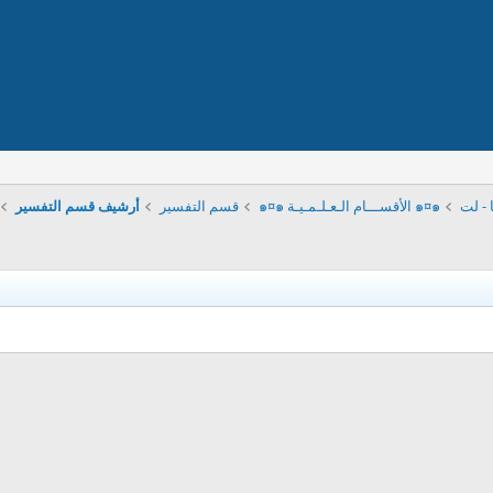
 - لت
๑¤๑ الأقســـام الـعـلـمـيـة ๑¤๑
قسم التفسير
أرشيف قسم التفسير