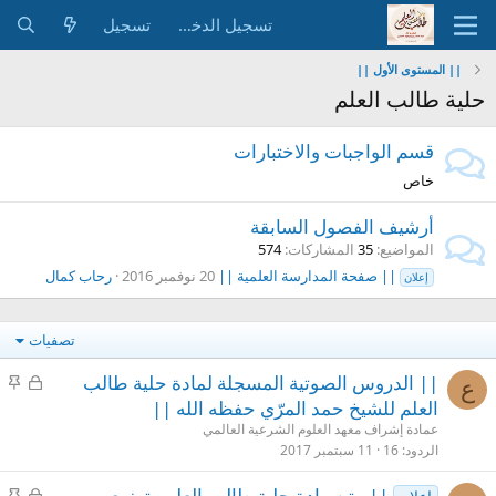
تسجيل الدخول
تسجيل
|| المستوى الأول ||
حلية طالب العلم
قسم الواجبات والاختبارات
خاص
أرشيف الفصول السابقة
المواضيع
35
المشاركات
574
|| صفحة المدارسة العلمية ||
20 نوفمبر 2016
رحاب كمال
إعلان
تصفيات
م
م
|| الدروس الصوتية المسجلة لمادة حلية طالب
ع
غ
ث
العلم للشيخ حمد المرّي حفظه الله ||
ل
ب
عمادة إشراف معهد العلوم الشرعية العالمي
ق
ت
الردود
16
11 سبتمبر 2017
م
م
|| متن مادة حلية طالب العلم وتوزيع