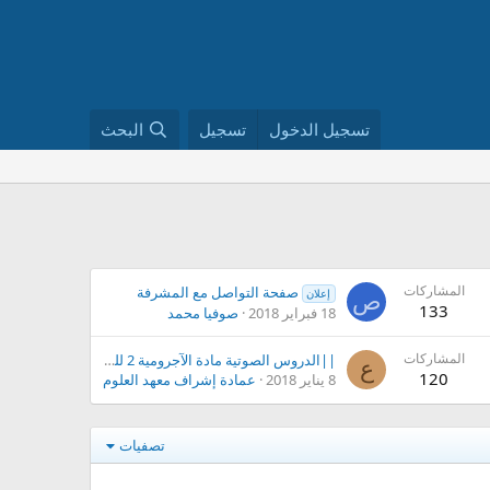
تسجيل الدخول
تسجيل
البحث
المشاركات
صفحة التواصل مع المشرفة
إعلان
ص
133
18 فبراير 2018
صوفيا محمد
المشاركات
||الدروس الصوتية مادة الآجرومية 2 للشيخ علي الجلابنة - حفظه الله - ||
ع
120
8 يناير 2018
عمادة إشراف معهد العلوم الشرعية العالمي
تصفيات