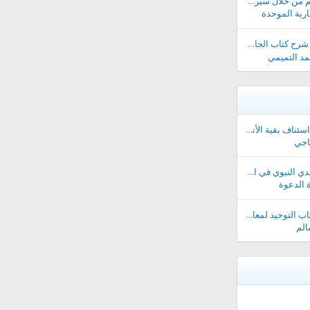
🌿๑¤๑آداب طالب العلم من خلال سيرة ابن عباس رضي الله عنه ๑¤๑🌿
ارية الموحدة
لجامع لفترة مؤقتة ||
مد التميمي
انتهاء مدة الدورة وعن اسئناف بقية الأنشطة بدورة مقبلة..
اجي
صفحة (ملخص دورة الهدي النبوي في الإدارة )
 الدعوة
صفحة مدارسة شرح كتاب التوحيد لمعالي الشيخ صالح آل الشيخ حفظه الله
الم