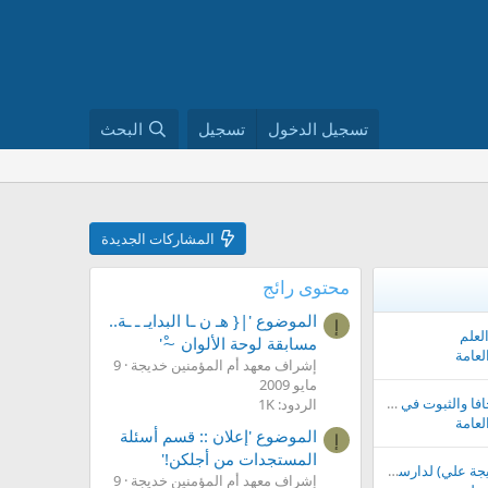
تسجيل الدخول
تسجيل
البحث
المشاركات الجديدة
محتوى رائج
الموضوع '|{ هـ ن ـا البدايـ ـ ـة..
إ
لعلم
مسابقة لوحة الألوان ~ْ'
العامة
إشراف معهد أم المؤمنين خديجة
9
مايو 2009
للتخلص من مشاكل الجافا والثبوت في القاعة
الردود: 1K
العامة
الموضوع 'إعلان :: قسم أسئلة
إ
المستجدات من أجلكن!'
صفحة طالبة العلم (خديجة علي) لدارسة مقرر الدورة
إشراف معهد أم المؤمنين خديجة
9