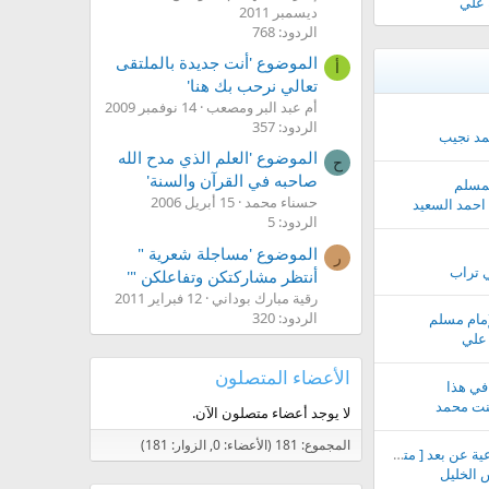
 علي
ديسمبر 2011
الردود: 768
الموضوع 'أنت جديدة بالملتقى
أ
تعالي نرحب بك هنا'
أم عبد البر ومصعب
14 نوفمبر 2009
الردود: 357
مد نجيب
الموضوع 'العلم الذي مدح الله
ح
صاحبه في القرآن والسنة'
لمسلم
حسناء محمد
15 أبريل 2006
احمد السعيد
الردود: 5
الموضوع 'مساجلة شعرية "
ر
ي تراب
أنتظر مشاركتكن وتفاعلكن "'
رقية مبارك بوداني
12 فبراير 2011
الردود: 320
مام مسلم
علي
الأعضاء المتصلون
في هذا
بنت محمد
لا يوجد أعضاء متصلون الآن.
المجموع: 181 (الأعضاء: 0, الزوار: 181)
اعلانات الدورات الشرعية عن بعد [ متجدد ]..
الخليل