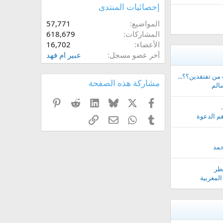
إحصائيات المنتدى
المواضيع
57,771
المشاركات
618,679
الأعضاء
16,702
آخر عضو مسجل
عبير ام فهد
 من تفتقدين؟؟...
مشاركة هذه الصفحة
الم
X
فيسبوك
Bluesky
LinkedIn
Reddit
Pinterest
م الدعوة
Tumblr
WhatsApp
الرابط
البريد الإلكتروني
حمد
فطر
المغربية